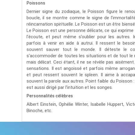
Poissons
Dernier signe du zodiaque, le Poisson figure le ren
boucle, il se montre comme le signe de l'immortalité
réincarnation spirituelle. Le Poisson est un être biensé
Le Poisson est une personne délicate, ce qui exprime 
l'écoute, et peut même s’oublier pour les autres. I
parfois à venir en aide à autrui. Il ressent le beso
souvent sauver tout le monde. Il déteste le co
s'accommoder de toutes les situations et de tout le
mais délicat. Ceci étant, il ne se révèle pas aisément
sensations. Il est angoissé et parfois même arrogant
et peut ressent souvent le spleen. Il aime à accapa
souvent la parole aux autres. Point faible du Poisson : i
est aussi dirigé par l’intuition et les songes.
Personnalités célèbres
Albert Einstein,
Ophélie Winter,
Isabelle Huppert,
Vic
Binoche,
etc.