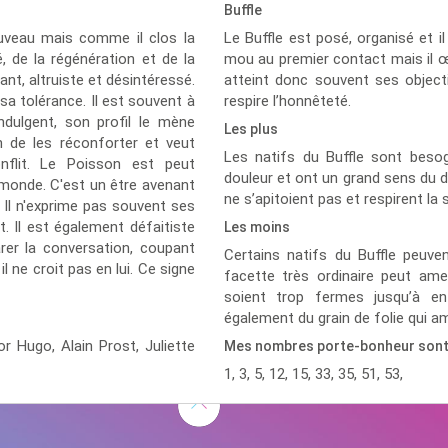
Buffle
ouveau mais comme il clos la
Le Buffle est posé, organisé et il 
, de la régénération et de la
mou au premier contact mais il œuv
ant, altruiste et désintéressé.
atteint donc souvent ses objectif
sa tolérance. Il est souvent à
respire l’honnêteté.
ndulgent, son profil le mène
Les plus
in de les réconforter et veut
Les natifs du Buffle sont besog
nflit. Le Poisson est peut
douleur et ont un grand sens du d
 monde. C'est un être avenant
ne s’apitoient pas et respirent la s
. Il n'exprime pas souvent ses
. Il est également défaitiste
Les moins
rer la conversation, coupant
Certains natifs du Buffle peuve
l ne croit pas en lui. Ce signe
facette très ordinaire peut amene
soient trop fermes jusqu’à en
également du grain de folie qui amé
tor Hugo,
Alain Prost,
Juliette
Mes nombres porte-bonheur son
1, 3, 5, 12, 15, 33, 35, 51, 53,