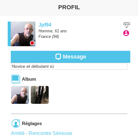
PROFIL
Jpf94
Homme,
61
ans
France
(94)
Message
Novice et débutant ici
Album
Réglages
Amitié - Rencontre Sérieuse