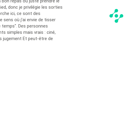
 bon repas ou juste prendre le
, donc je privilégie les sorties
erche ici, ce sont des
 sens où j’ai envie de tisser
le temps". Des personnes
s simples mais vrais : ciné,
ns jugement Et peut-être de