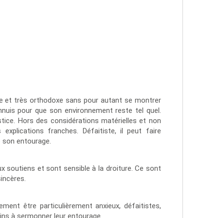
dre et très orthodoxe sans pour autant se montrer
 ennuis pour que son environnement reste tel quel.
njustice. Hors des considérations matérielles et non
 explications franches. Défaitiste, il peut faire
e son entourage.
x soutiens et sont sensible à la droiture. Ce sont
sincères.
ment être particulièrement anxieux, défaitistes,
ins à sermonner leur entourage.