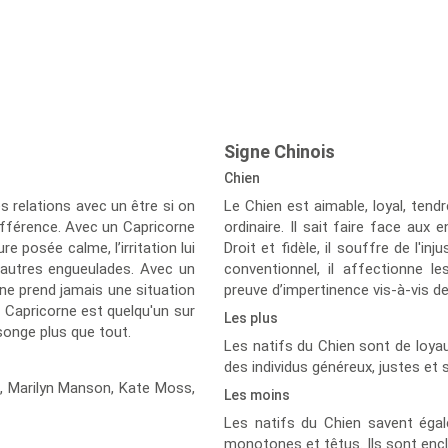
Signe Chinois
Chien
s relations avec un être si on
Le Chien est aimable, loyal, ten
 différence. Avec un Capricorne
ordinaire. Il sait faire face aux
e posée calme, l’irritation lui
Droit et fidèle, il souffre de l'i
t autres engueulades. Avec un
conventionnel, il affectionne les
 ne prend jamais une situation
preuve d’impertinence vis-à-vis d
e Capricorne est quelqu'un sur
Les plus
nsonge plus que tout.
Les natifs du Chien sont de loyau
des individus généreux, justes et 
c,
Marilyn Manson,
Kate Moss,
Les moins
Les natifs du Chien savent égale
monotones et têtus. Ils sont encl