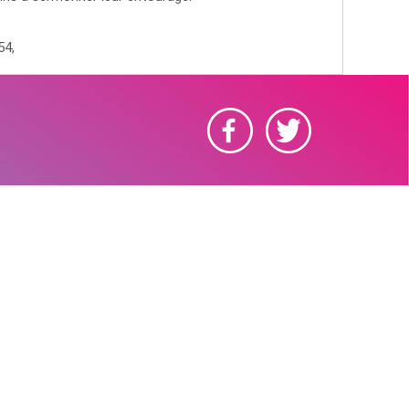
t
54,