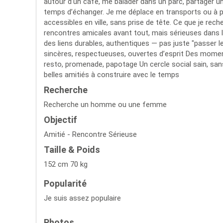
autour d’un café, me balader dans un parc, partager un
temps d’échanger. Je me déplace en transports ou à pied
accessibles en ville, sans prise de tête. Ce que je rech
rencontres amicales avant tout, mais sérieuses dans le
des liens durables, authentiques — pas juste "passer 
sincères, respectueuses, ouvertes d’esprit Des moment
resto, promenade, papotage Un cercle social sain, sa
belles amitiés à construire avec le temps
Recherche
Recherche un homme ou une femme
Objectif
Amitié - Rencontre Sérieuse
Taille & Poids
152 cm 70 kg
Popularité
Je suis assez populaire
Photos