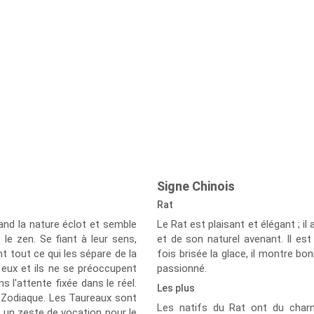
Signe Chinois
Rat
and la nature éclot et semble
Le Rat est plaisant et élégant ; i
le zen. Se fiant à leur sens,
et de son naturel avenant. Il est
 tout ce qui les sépare de la
fois brisée la glace, il montre b
r eux et ils ne se préoccupent
passionné.
ns l'attente fixée dans le réel.
Les plus
u Zodiaque. Les Taureaux sont
Les natifs du Rat ont du charm
c un zeste de vocation pour le