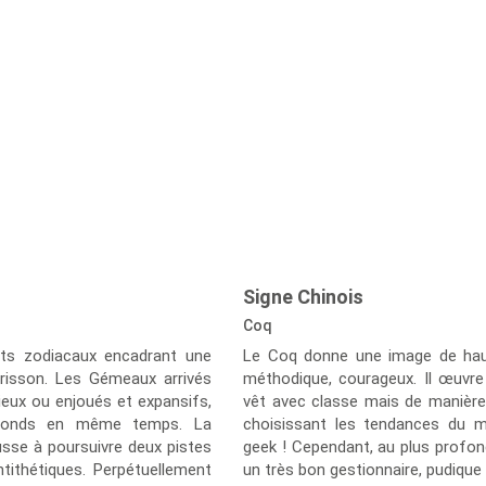
Signe Chinois
Coq
ents zodiacaux encadrant une
Le Coq donne une image de haute
risson. Les Gémeaux arrivés
méthodique, courageux. Il œuvre 
nxieux ou enjoués et expansifs,
vêt avec classe mais de manière 
féconds en même temps. La
choisissant les tendances du 
sse à poursuivre deux pistes
geek ! Cependant, au plus profon
tithétiques. Perpétuellement
un très bon gestionnaire, pudique