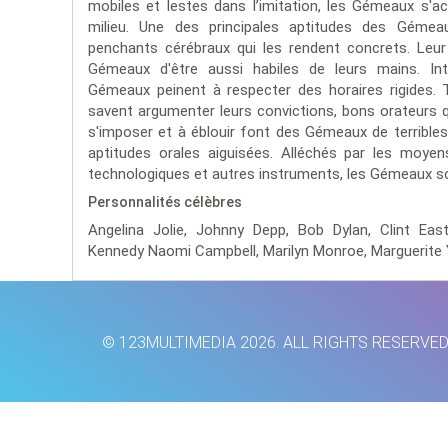
mobiles et lestes dans l’imitation, les Gémeaux s
milieu. Une des principales aptitudes des Géme
penchants cérébraux qui les rendent concrets. Leu
Gémeaux d'être aussi habiles de leurs mains. Int
Gémeaux peinent à respecter des horaires rigides.
savent argumenter leurs convictions, bons orateurs qu
s'imposer et à éblouir font des Gémeaux de terrible
aptitudes orales aiguisées. Alléchés par les moyens
technologiques et autres instruments, les Gémeaux so
Personnalités célèbres
Angelina Jolie,
Johnny Depp,
Bob Dylan,
Clint Ea
Kennedy Naomi Campbell,
Marilyn Monroe,
Marguerite
© 123MULTIMEDIA 2026. ALL RIGHTS RESERVE