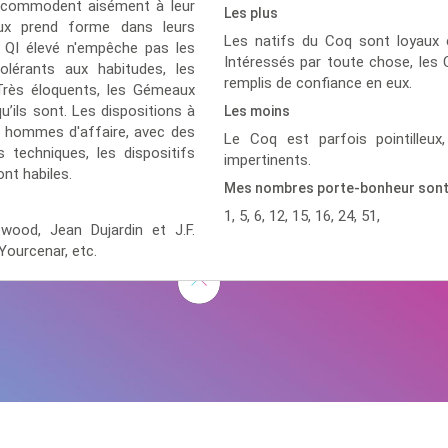
'accommodent aisément à leur
Les plus
aux prend forme dans leurs
Les natifs du Coq sont loyaux
r QI élevé n'empêche pas les
Intéressés par toute chose, les 
olérants aux habitudes, les
remplis de confiance en eux.
 Très éloquents, les Gémeaux
’ils sont. Les dispositions à
Les moins
s hommes d'affaire, avec des
Le Coq est parfois pointilleu
 techniques, les dispositifs
impertinents.
nt habiles.
Mes nombres porte-bonheur son
1, 5, 6, 12, 15, 16, 24, 51,
stwood,
Jean Dujardin et J.F.
 Yourcenar,
etc.
D