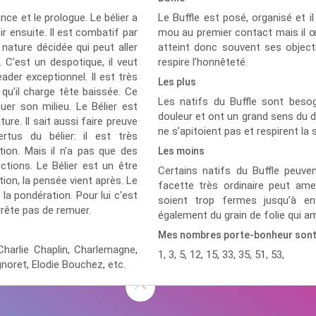
nce et le prologue. Le bélier a
Le Buffle est posé, organisé et il 
ir ensuite. Il est combatif par
mou au premier contact mais il œuv
e nature décidée qui peut aller
atteint donc souvent ses objectif
. C'est un despotique, il veut
respire l’honnêteté.
der exceptionnel. Il est très
Les plus
qu'il charge tête baissée. Ce
Les natifs du Buffle sont besog
er son milieu. Le Bélier est
douleur et ont un grand sens du d
ure. Il sait aussi faire preuve
ne s’apitoient pas et respirent la s
ertus du bélier: il est très
ation. Mais il n'a pas que des
Les moins
tions. Le Bélier est un être
Certains natifs du Buffle peuve
tion, la pensée vient après. Le
facette très ordinaire peut amene
 la pondération. Pour lui c'est
soient trop fermes jusqu’à en
arrête pas de remuer.
également du grain de folie qui amé
Mes nombres porte-bonheur son
Charlie Chaplin,
Charlemagne,
1, 3, 5, 12, 15, 33, 35, 51, 53,
gnoret,
Elodie Bouchez,
etc.