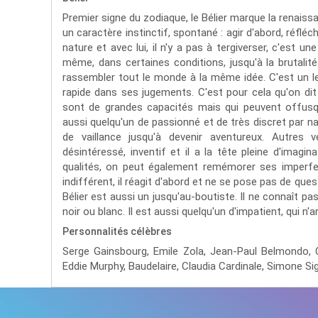
Premier signe du zodiaque, le Bélier marque la renaissa
un caractère instinctif, spontané : agir d'abord, réfléch
nature et avec lui, il n'y a pas à tergiverser, c'est un
même, dans certaines conditions, jusqu'à la brutalité
rassembler tout le monde à la même idée. C'est un lea
rapide dans ses jugements. C'est pour cela qu'on dit 
sont de grandes capacités mais qui peuvent offusqu
aussi quelqu'un de passionné et de très discret par nat
de vaillance jusqu'à devenir aventureux. Autres v
désintéressé, inventif et il a la tête pleine d'imagin
qualités, on peut également remémorer ses imperfec
indifférent, il réagit d'abord et ne se pose pas de ques
Bélier est aussi un jusqu'au-boutiste. Il ne connaît pas
noir ou blanc. Il est aussi quelqu'un d'impatient, qui n'
Personnalités célèbres
Serge Gainsbourg,
Emile Zola,
Jean-Paul Belmondo,
Eddie Murphy,
Baudelaire,
Claudia Cardinale,
Simone Si