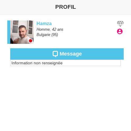
PROFIL
Hamza
Homme,
42
ans
Bulgarie
(95)
Message
Information non renseignée