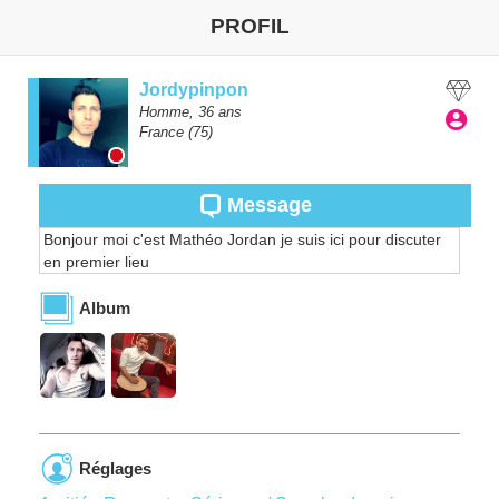
PROFIL
Jordypinpon
Homme,
36
ans
France
(75)
Message
Bonjour moi c'est Mathéo Jordan je suis ici pour discuter
en premier lieu
Album
Réglages