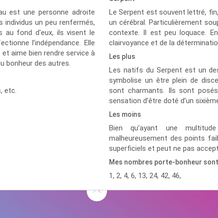
eau est une personne adroite
Le Serpent est souvent lettré, fin
s individus un peu renfermés,
un cérébral. Particulièrement soup
s au fond d'eux, ils visent le
contexte. Il est peu loquace. E
ectionne l’indépendance. Elle
clairvoyance et de la déterminatio
 et aime bien rendre service à
Les plus
 du bonheur des autres.
Les natifs du Serpent est un des
symbolise un être plein de disc
s,
etc.
sont charmants. Ils sont posés 
sensation d’être doté d’un sixièm
Les moins
Bien qu’ayant une multitud
malheureusement des points faib
superficiels et peut ne pas accept
Mes nombres porte-bonheur son
1, 2, 4, 6, 13, 24, 42, 46,