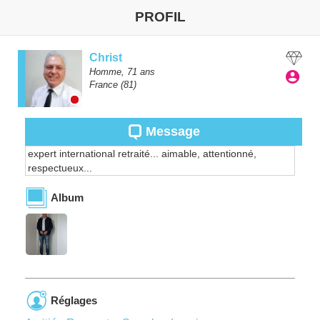
PROFIL
Christ
Homme,
71
ans
France
(81)
Message
expert international retraité... aimable, attentionné,
respectueux...
Album
Réglages