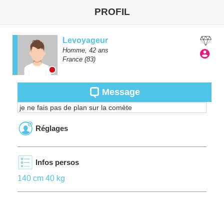
PROFIL
Levoyageur
Homme,
42
ans
France
(83)
Message
je ne fais pas de plan sur la comète
Réglages
Infos persos
140 cm 40 kg