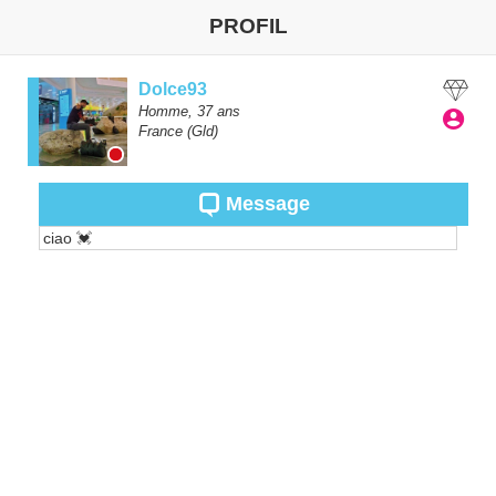
PROFIL
Dolce93
Homme,
37
ans
France
(Gld)
Message
ciao 💓