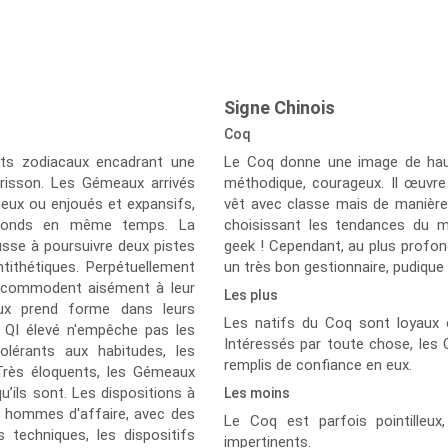
Signe Chinois
Coq
ents zodiacaux encadrant une
Le Coq donne une image de haute
risson. Les Gémeaux arrivés
méthodique, courageux. Il œuvre 
nxieux ou enjoués et expansifs,
vêt avec classe mais de manière 
féconds en même temps. La
choisissant les tendances du 
sse à poursuivre deux pistes
geek ! Cependant, au plus profon
tithétiques. Perpétuellement
un très bon gestionnaire, pudique
'accommodent aisément à leur
Les plus
aux prend forme dans leurs
Les natifs du Coq sont loyaux
r QI élevé n'empêche pas les
Intéressés par toute chose, les 
olérants aux habitudes, les
remplis de confiance en eux.
 Très éloquents, les Gémeaux
’ils sont. Les dispositions à
Les moins
s hommes d'affaire, avec des
Le Coq est parfois pointilleu
 techniques, les dispositifs
impertinents.