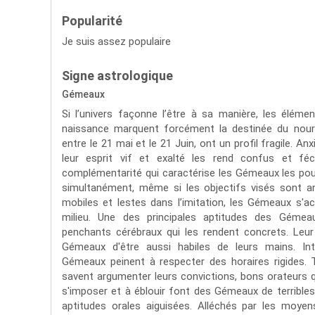
Popularité
Je suis assez populaire
Signe astrologique
Gémeaux
Si l’univers façonne l’être à sa manière, les élém
naissance marquent forcément la destinée du nour
entre le 21 mai et le 21 Juin, ont un profil fragile. A
leur esprit vif et exalté les rend confus et 
complémentarité qui caractérise les Gémeaux les pou
simultanément, même si les objectifs visés sont an
mobiles et lestes dans l’imitation, les Gémeaux s
milieu. Une des principales aptitudes des Géme
penchants cérébraux qui les rendent concrets. Leu
Gémeaux d'être aussi habiles de leurs mains. Int
Gémeaux peinent à respecter des horaires rigides.
savent argumenter leurs convictions, bons orateurs qu
s'imposer et à éblouir font des Gémeaux de terrible
aptitudes orales aiguisées. Alléchés par les moyens