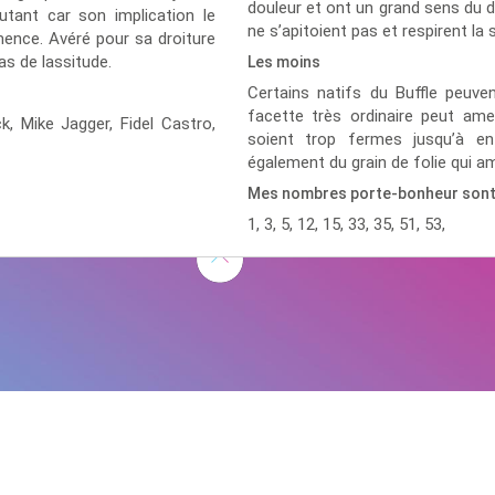
douleur et ont un grand sens du d
autant car son implication le
ne s’apitoient pas et respirent la s
mence. Avéré pour sa droiture
cas de lassitude.
Les moins
Certains natifs du Buffle peuve
facette très ordinaire peut amene
ck,
Mike Jagger,
Fidel Castro,
soient trop fermes jusqu’à en
également du grain de folie qui amé
Mes nombres porte-bonheur son
1, 3, 5, 12, 15, 33, 35, 51, 53,
D