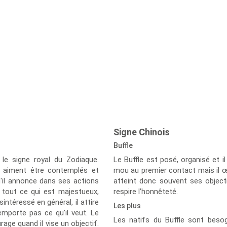
Signe Chinois
Buffle
le signe royal du Zodiaque.
Le Buffle est posé, organisé et il 
 aiment être contemplés et
mou au premier contact mais il œuv
qu'il annonce dans ses actions
atteint donc souvent ses objectif
r tout ce qui est majestueux,
respire l’honnêteté.
sintéressé en général, il attire
Les plus
remporte pas ce qu'il veut. Le
Les natifs du Buffle sont besog
age quand il vise un objectif.